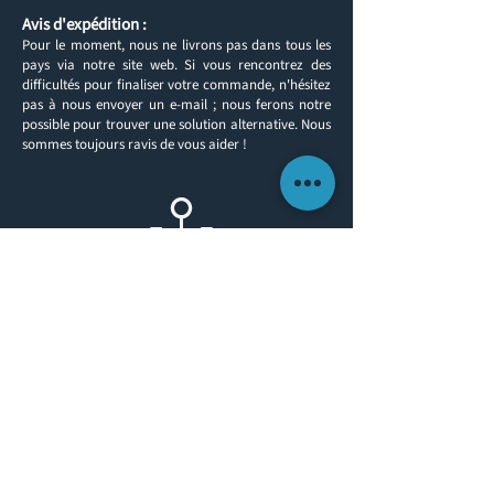
Avis d'expédition :
Pour le moment, nous ne livrons pas dans tous les
pays via notre site web. Si vous rencontrez des
difficultés pour finaliser votre commande, n'hésitez
pas à nous envoyer un e-mail ; nous ferons notre
possible pour trouver une solution alternative. Nous
sommes toujours ravis de vous aider !
Retour aux produits
INFORMATIONS CLIENTS
ENTRER EN CONTACT
À PROPOS DE NOUS
TÉL. :
(0)1491 636293
TÉLÉCOPIE :
(0)1491 636313
CONTACT​
E-MAIL :
sales@yachtlegs.co.uk
EXPÉDITION ET LIVRAISON
TERMES ET CONDITIONS
POLITIQUE DE CONFIDENTIALITÉ
POLITIQUE DE RETOUR