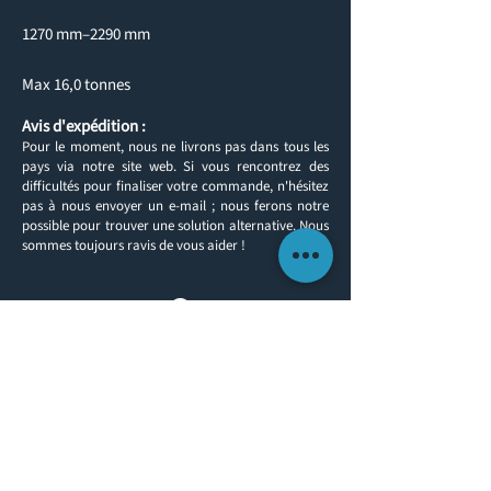
1270 mm–2290 mm
Max 16,0 tonnes
Avis d'expédition :
Pour le moment, nous ne livrons pas dans tous les
pays via notre site web. Si vous rencontrez des
difficultés pour finaliser votre commande, n'hésitez
pas à nous envoyer un e-mail ; nous ferons notre
possible pour trouver une solution alternative. Nous
sommes toujours ravis de vous aider !
Retour aux produits
INFORMATIONS CLIENTS
ENTRER EN CONTACT
À PROPOS DE NOUS
TÉL. :
(0)1491 636293
TÉLÉCOPIE :
(0)1491 636313
CONTACT​
E-MAIL :
sales@yachtlegs.co.uk