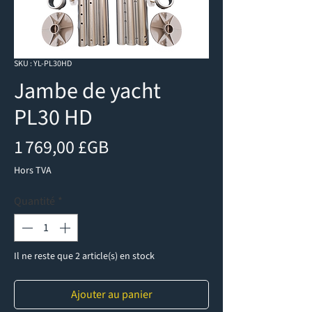
SKU : YL-PL30HD
Jambe de yacht
PL30 HD
Prix
1 769,00 £GB
Hors TVA
Quantité
*
Il ne reste que 2 article(s) en stock
Ajouter au panier