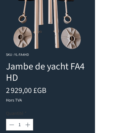
SKU : YL-FA4HD
Jambe de yacht FA4
HD
Prix
2 929,00 £GB
Hors TVA
Quantité
*