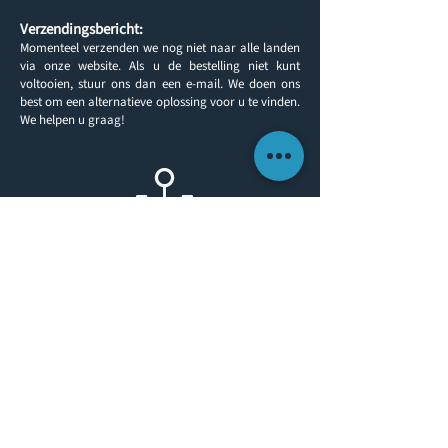
Verzendingsbericht:
Momenteel verzenden we nog niet naar alle landen
via onze website. Als u de bestelling niet kunt
voltooien, stuur ons dan een e-mail. We doen ons
best om een alternatieve oplossing voor u te vinden.
We helpen u graag!
Terug naar producten
KLANTINFORMATIE
NEEM CONTACT OP
OVER ONS
TELEFOON:
(0)1491 636293
FAXEN:
(0)1491 636313
CONTACTEER
ONS
E-MAIL:
sales@yachtlegs.co.uk
VERZENDING & LEVERING
ALGEMENE VOORWAARDEN
PRIVACYBELEID
RETOURBELEID