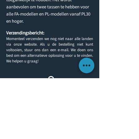
aanbevolen om twee tassen te hebben voor
alle FA-modellen en PL-modellen vanaf PL30
en hoger.
Verzendingsbericht:
Momenteel verzenden we nog niet naar alle landen
via onze website. Als u de bestelling niet kunt
voltooien, stuur ons dan een e-mail. We doen ons
best om een alternatieve oplossing voor u te vinden.
We helpen u graag!
Terug naar producten
KLANTINFORMATIE
NEEM CONTACT OP
OVER ONS
TELEFOON:
(0)1491 636293
FAXEN:
(0)1491 636313
CONTACTEER
ONS
E-MAIL:
sales@yachtlegs.co.uk
VERZENDING & LEVERING