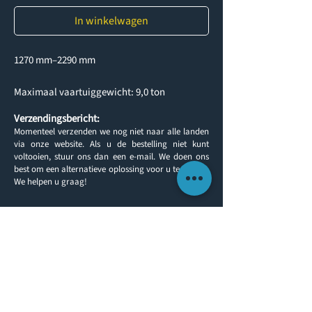
In winkelwagen
1270 mm–2290 mm
Maximaal vaartuiggewicht: 9,0 ton
Verzendingsbericht:
Momenteel verzenden we nog niet naar alle landen
via onze website. Als u de bestelling niet kunt
voltooien, stuur ons dan een e-mail. We doen ons
best om een alternatieve oplossing voor u te vinden.
We helpen u graag!
Terug naar producten
KLANTINFORMATIE
NEEM CONTACT OP