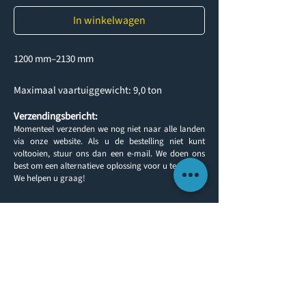
In winkelwagen
1200 mm–2130 mm
Maximaal vaartuiggewicht: 9,0 ton
Verzendingsbericht:
Momenteel verzenden we nog niet naar alle landen
via onze website. Als u de bestelling niet kunt
voltooien, stuur ons dan een e-mail. We doen ons
best om een alternatieve oplossing voor u te vinden.
We helpen u graag!
Terug naar producten
KLANTINFORMATIE
NEEM CONTACT OP